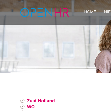
HOME
NI
Zuid Holland
WO