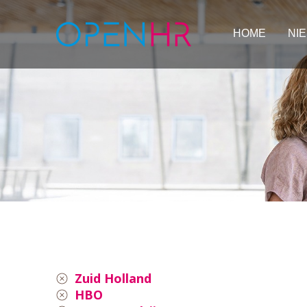
HOME
NI
Zuid Holland
HBO