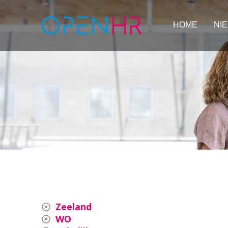
HOME
NI
Zeeland
WO