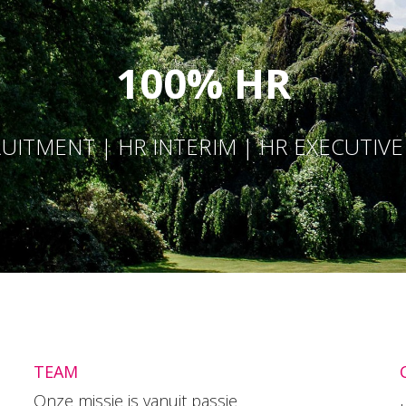
100% HR
UITMENT | HR INTERIM | HR EXECUTIV
TEAM
Onze missie is vanuit passie