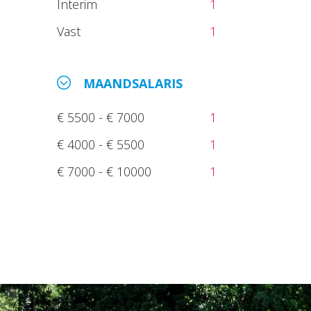
Interim
1
Vast
1
MAANDSALARIS
€ 5500 - € 7000
1
€ 4000 - € 5500
1
€ 7000 - € 10000
1