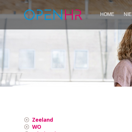
HOME
NI
Zeeland
WO