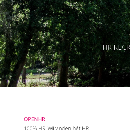
HR RECR
OPENHR
100% HR. Wij vinden hét HR