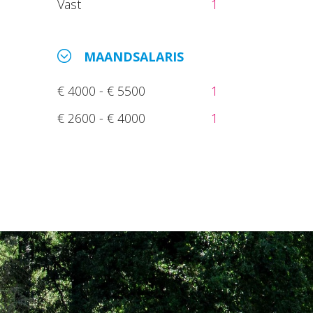
Vast
1
MAANDSALARIS
€ 4000 - € 5500
1
€ 2600 - € 4000
1