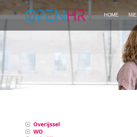
HOME
NI
Overijssel
WO