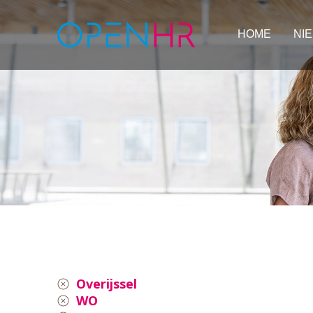
HOME
NI
Overijssel
WO