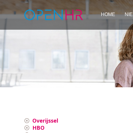
HOME
NI
Overijssel
HBO