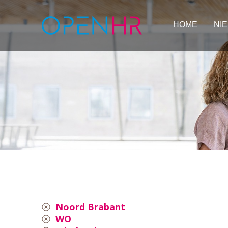
HOME
NI
Noord Brabant
WO