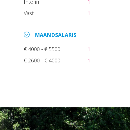
Interim
1
Vast
1
MAANDSALARIS
€ 4000 - € 5500
1
€ 2600 - € 4000
1