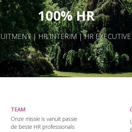
100% HR
UITMENT | HR INTERIM | HR EXECUTIV
TEAM
Onze missie is vanuit passie
de beste HR professionals