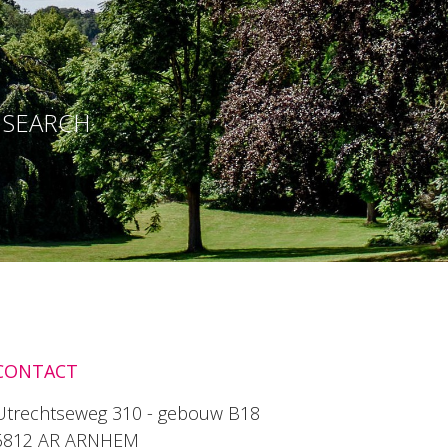
E SEARCH
CONTACT
Utrechtseweg 310 - gebouw B18
6812 AR ARNHEM