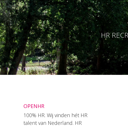
HR RECR
OPENHR
100% HR. Wij vinden hét HR
talent van Nederland. HR