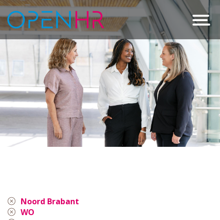
Noord Brabant
WO