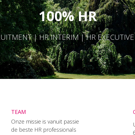
100% HR
UITMENT | HR INTERIM | HR EXECUTIV
TEAM
Onze missie is vanuit passie
de beste HR professionals