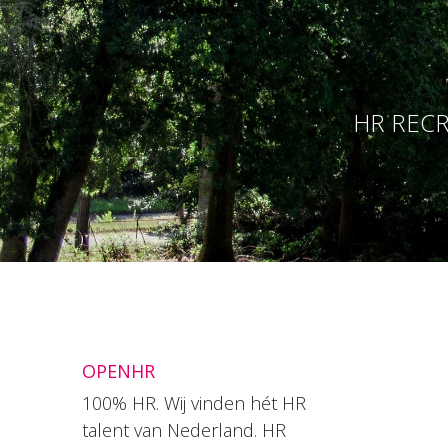
HR RECR
OPENHR
100% HR. Wij vinden hét HR
talent van Nederland. HR