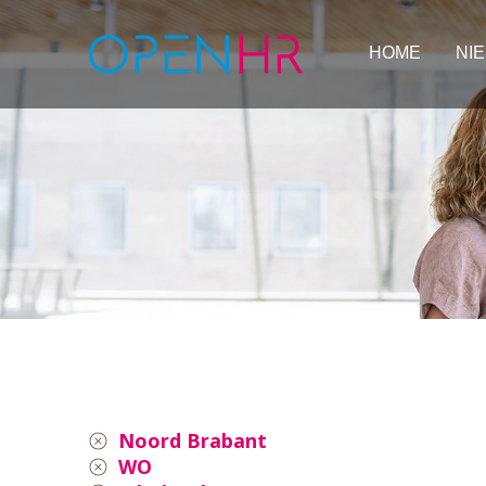
HOME
NI
Noord Brabant
WO