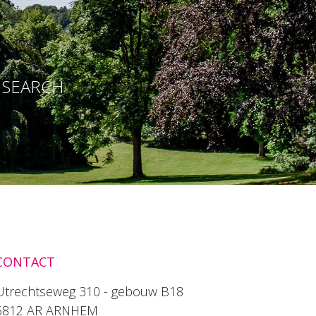
E SEARCH
CONTACT
Utrechtseweg 310 - gebouw B18
6812 AR ARNHEM