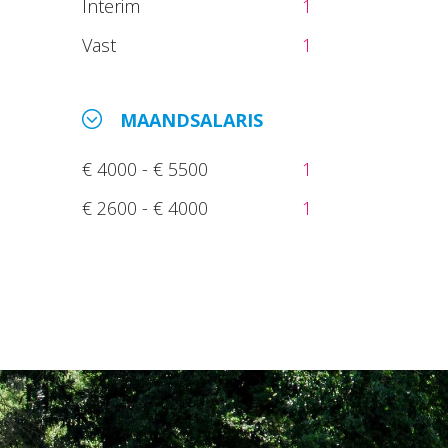
Interim
1
Vast
1
MAANDSALARIS
€ 4000 - € 5500
1
€ 2600 - € 4000
1