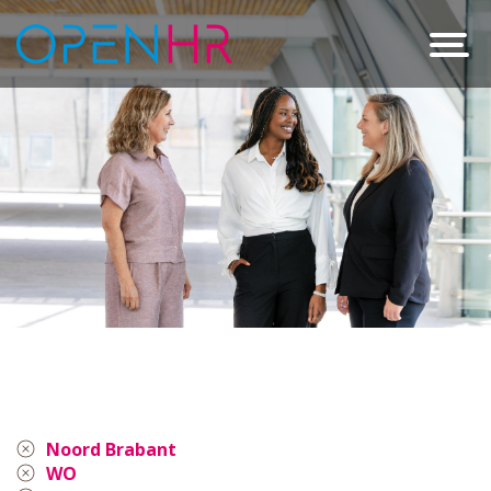
Noord Brabant
WO