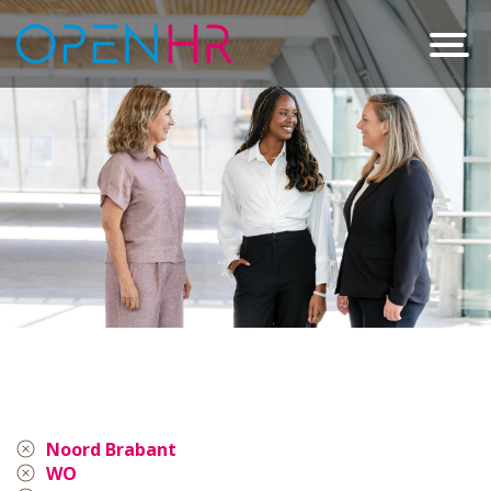
Noord Brabant
WO