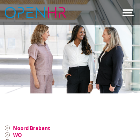
Noord Brabant
WO