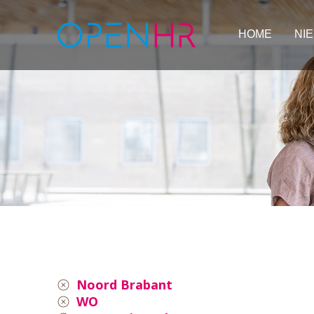
HOME
NI
Noord Brabant
WO