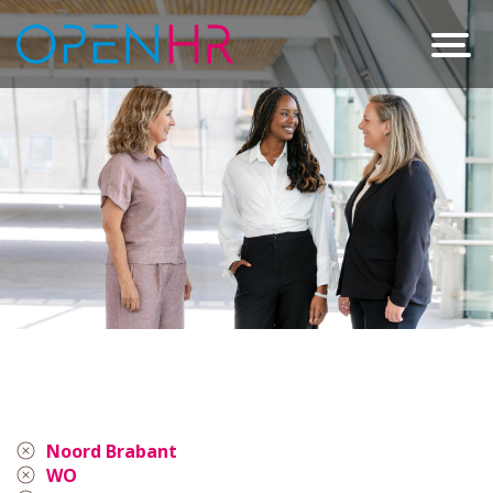
Noord Brabant
WO