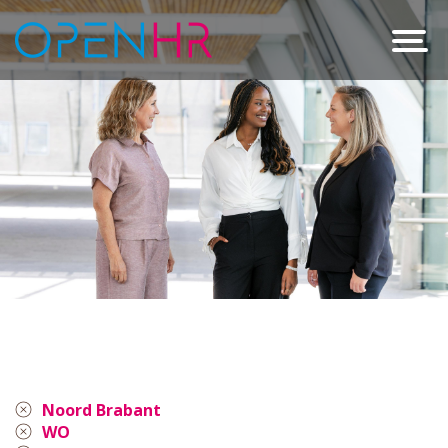
Noord Brabant
WO