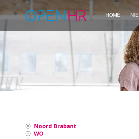
HOME
NI
Noord Brabant
WO