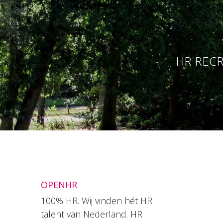
HR RECR
OPENHR
100% HR. Wij vinden hét HR
talent van Nederland. HR