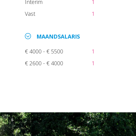
Interim
1
Vast
1
MAANDSALARIS
€ 4000 - € 5500
1
€ 2600 - € 4000
1