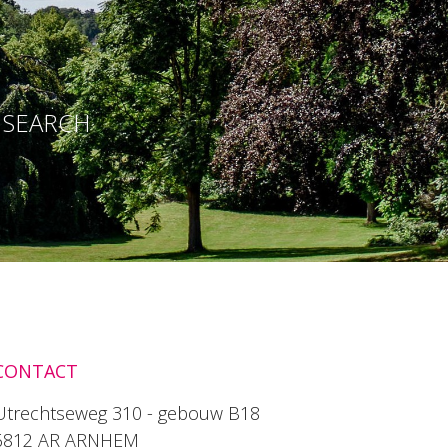
E SEARCH
CONTACT
Utrechtseweg 310 - gebouw B18
6812 AR ARNHEM