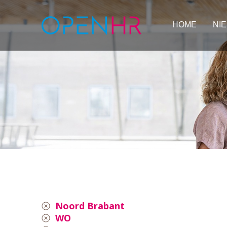
HOME
NI
Noord Brabant
WO