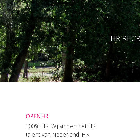
HR RECR
OPENHR
100% HR. Wij vinden hét HR
talent van Nederland. HR