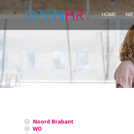
HOME
NI
Noord Brabant
WO