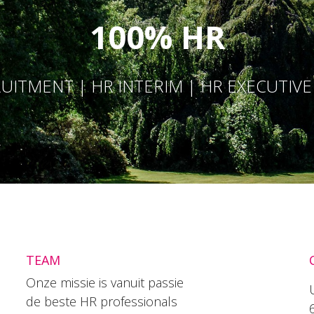
100% HR
UITMENT | HR INTERIM | HR EXECUTIV
TEAM
Onze missie is vanuit passie
de beste HR professionals