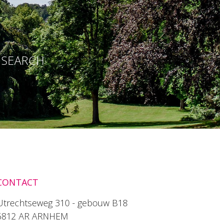
E SEARCH
CONTACT
Utrechtseweg 310 - gebouw B18
6812 AR ARNHEM