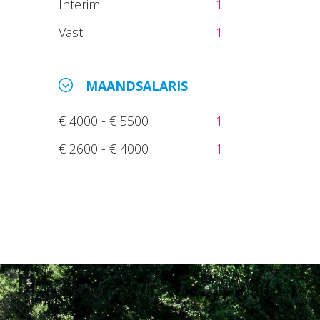
Interim
1
Vast
1
MAANDSALARIS
€ 4000 - € 5500
1
€ 2600 - € 4000
1