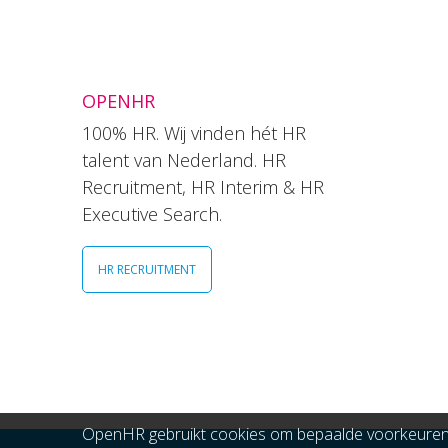
OPENHR
100% HR. Wij vinden hét HR
talent van Nederland. HR
Recruitment, HR Interim & HR
Executive Search.
HR RECRUITMENT
OpenHR gebruikt cookies om bepaalde voorkeuren t