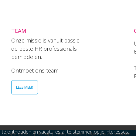
TEAM
Onze missie is vanuit passie
de beste HR professionals
bemiddelen.
T
Ontmoet ons team:
LEES MEER
e onthouden en vacatures af te stemmen op je interesses.
Copyright 2026
|
Sitemap
|
Privacy statement
|
Algemene voorwaarden