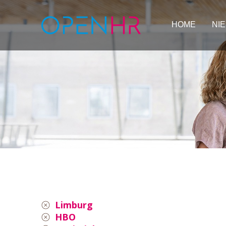
HOME
NI
Limburg
HBO