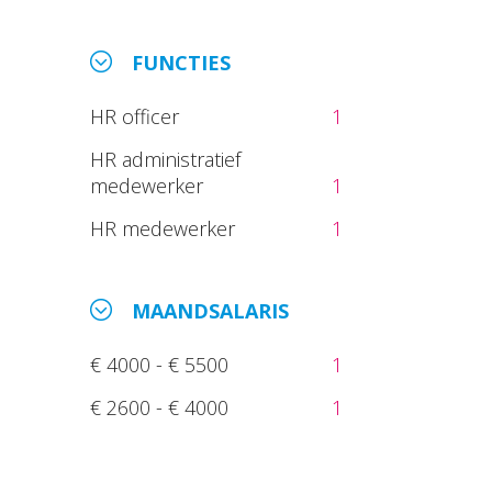
FUNCTIES
HR officer
1
HR administratief
medewerker
1
HR medewerker
1
MAANDSALARIS
€ 4000 - € 5500
1
€ 2600 - € 4000
1