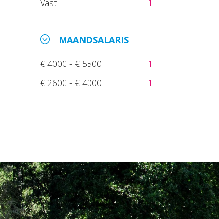
Vast
1
MAANDSALARIS
€ 4000 - € 5500
1
€ 2600 - € 4000
1