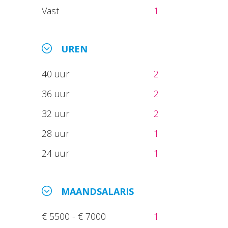
Vast
1
UREN
40 uur
2
36 uur
2
32 uur
2
28 uur
1
24 uur
1
MAANDSALARIS
€ 5500 - € 7000
1