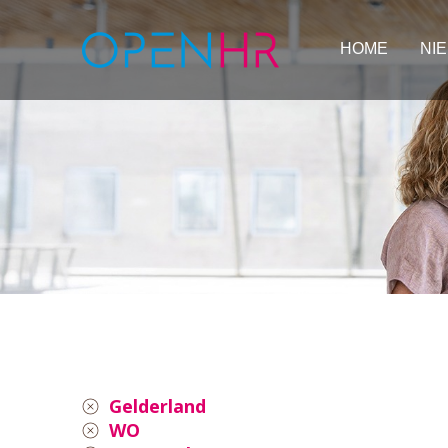
HOME
NI
Gelderland
WO