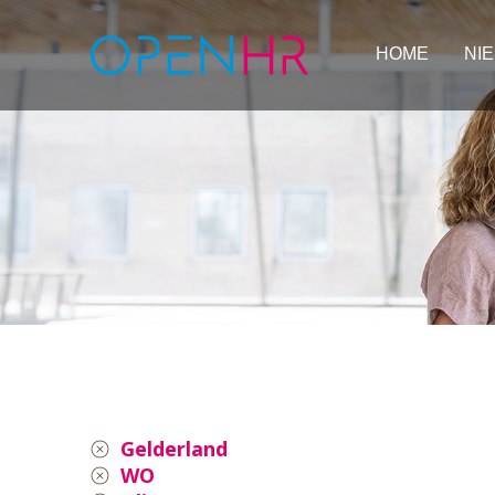
HOME
NI
Gelderland
WO