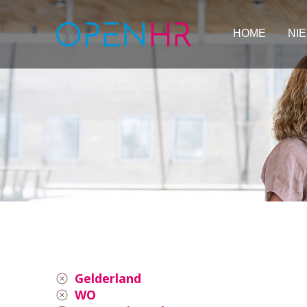
HOME
NI
Gelderland
WO