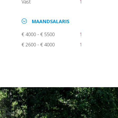
Vast
1
MAANDSALARIS
€ 4000 - € 5500
1
€ 2600 - € 4000
1