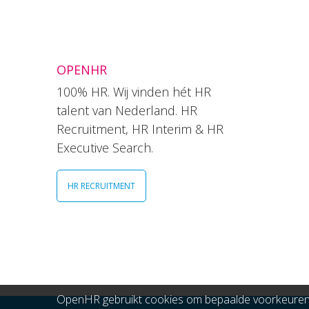
OPENHR
100% HR. Wij vinden hét HR
talent van Nederland. HR
Recruitment, HR Interim & HR
Executive Search.
HR RECRUITMENT
OpenHR gebruikt cookies om bepaalde voorkeuren t