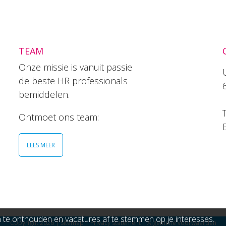
TEAM
Onze missie is vanuit passie
de beste HR professionals
bemiddelen.
T
Ontmoet ons team:
LEES MEER
e onthouden en vacatures af te stemmen op je interesses.
Copyright 2026
|
Sitemap
|
Privacy statement
|
Algemene voorwaarden