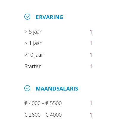
ERVARING
> 5 jaar
1
> 1 jaar
1
>10 jaar
1
Starter
1
MAANDSALARIS
€ 4000 - € 5500
1
€ 2600 - € 4000
1