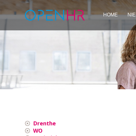
HOME
NI
Drenthe
WO