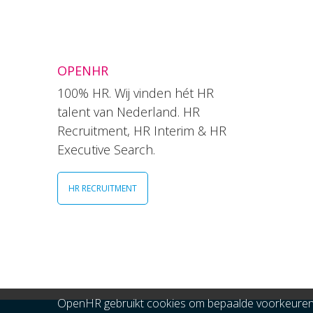
OPENHR
100% HR. Wij vinden hét HR
talent van Nederland. HR
Recruitment, HR Interim & HR
Executive Search.
HR RECRUITMENT
OpenHR gebruikt cookies om bepaalde voorkeuren t