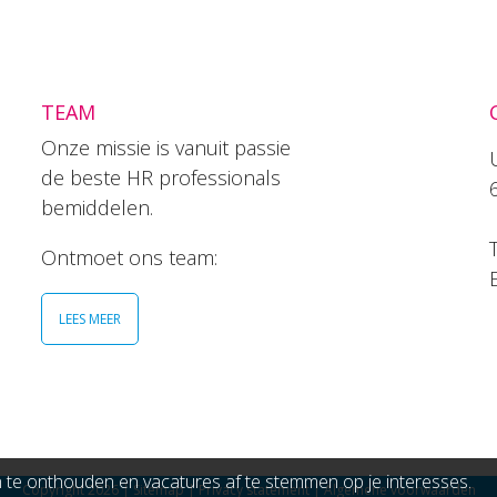
TEAM
Onze missie is vanuit passie
de beste HR professionals
bemiddelen.
T
Ontmoet ons team:
LEES MEER
e onthouden en vacatures af te stemmen op je interesses.
Copyright 2026
|
Sitemap
|
Privacy statement
|
Algemene voorwaarden