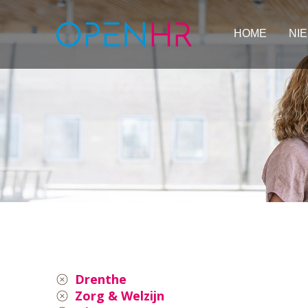
HOME
NI
Drenthe
Zorg & Welzijn