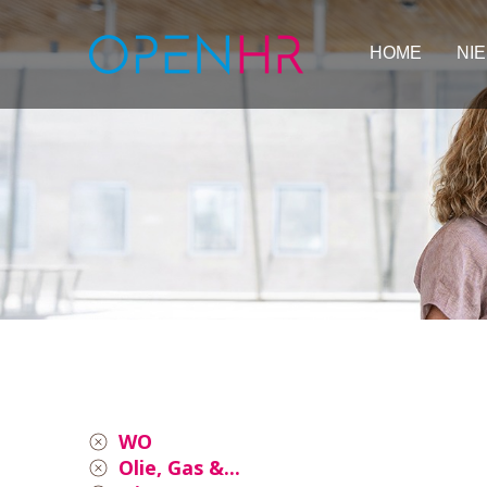
HOME
NI
WO
Olie, Gas &...