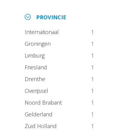
PROVINCIE
Internationaal
1
Groningen
1
Limburg
1
Friesland
1
Drenthe
1
Overijssel
1
Noord Brabant
1
Gelderland
1
Zuid Holland
1