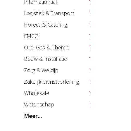
Internationaal
1
Logistiek & Transport
1
Horeca & Catering
1
FMCG
1
Olie, Gas & Chemie
1
Bouw & Installatie
1
Zorg & Welzijn
1
Zakelijk dienstverlening
1
Wholesale
1
Wetenschap
1
Meer...