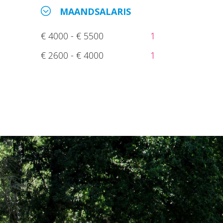
MAANDSALARIS
€ 4000 - € 5500
1
€ 2600 - € 4000
1