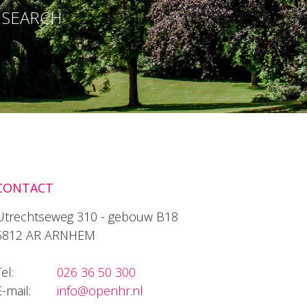
E SEARCH
CONTACT
Utrechtseweg 310 - gebouw B18
6812 AR ARNHEM
el:
026 36 50 300
E-mail:
info@openhr.nl