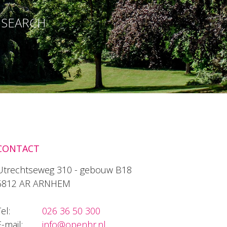
E SEARCH
CONTACT
Utrechtseweg 310 - gebouw B18
6812 AR ARNHEM
el:
026 36 50 300
E-mail:
info@openhr.nl