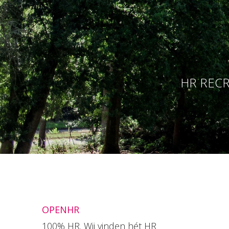
HR RECR
OPENHR
100% HR. Wij vinden hét HR