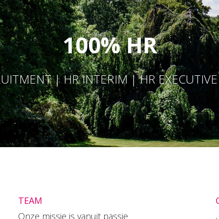
100% HR
UITMENT | HR INTERIM | HR EXECUTIV
TEAM
Onze missie is vanuit passie