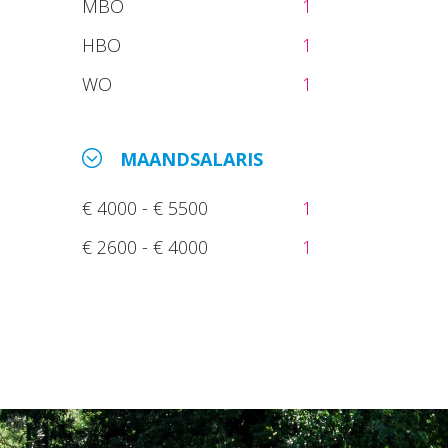
MBO
1
HBO
1
WO
1
MAANDSALARIS
€ 4000 - € 5500
1
€ 2600 - € 4000
1