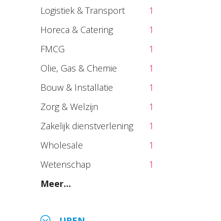
Logistiek & Transport
1
Horeca & Catering
1
FMCG
1
Olie, Gas & Chemie
1
Bouw & Installatie
1
Zorg & Welzijn
1
Zakelijk dienstverlening
1
Wholesale
1
Wetenschap
1
Meer...
UREN