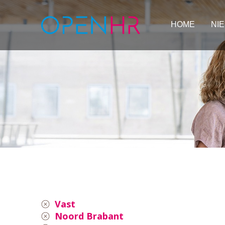
HOME
NI
Vast
Noord Brabant