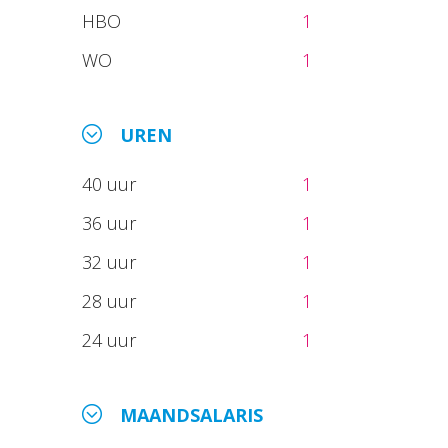
HBO
1
WO
1
UREN
40 uur
1
36 uur
1
32 uur
1
28 uur
1
24 uur
1
MAANDSALARIS