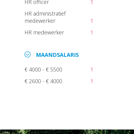
HR officer
1
HR administratief
medewerker
1
HR medewerker
1
MAANDSALARIS
€ 4000 - € 5500
1
€ 2600 - € 4000
1