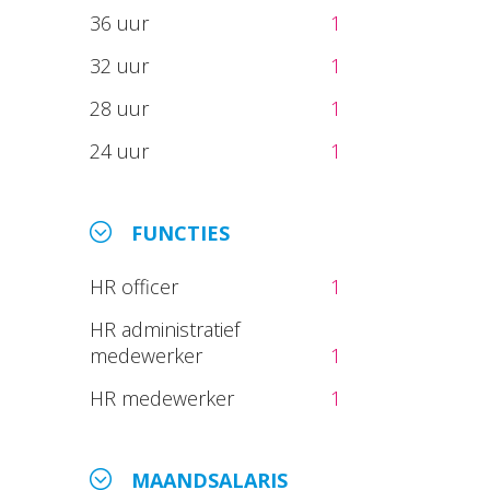
36 uur
1
32 uur
1
28 uur
1
24 uur
1
FUNCTIES
HR officer
1
HR administratief
medewerker
1
HR medewerker
1
MAANDSALARIS