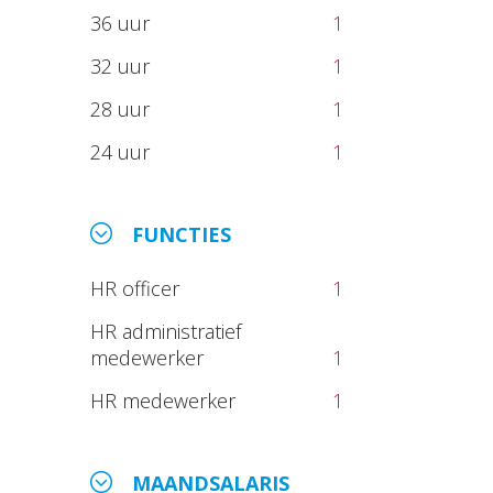
36 uur
1
32 uur
1
28 uur
1
24 uur
1
FUNCTIES
HR officer
1
HR administratief
medewerker
1
HR medewerker
1
MAANDSALARIS