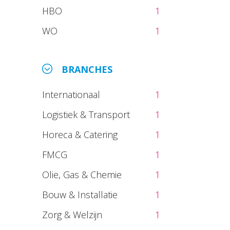
HBO
1
WO
1
BRANCHES
Internationaal
1
Logistiek & Transport
1
Horeca & Catering
1
FMCG
1
Olie, Gas & Chemie
1
Bouw & Installatie
1
Zorg & Welzijn
1