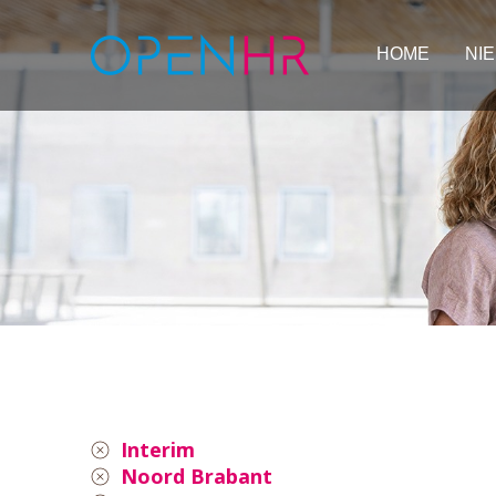
HOME
NI
Interim
Noord Brabant