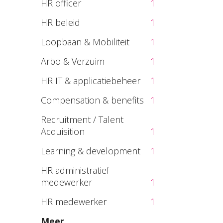
HR officer
1
HR beleid
1
Loopbaan & Mobiliteit
1
Arbo & Verzuim
1
HR IT & applicatiebeheer
1
Compensation & benefits
1
Recruitment / Talent
Acquisition
1
Learning & development
1
HR administratief
medewerker
1
HR medewerker
1
Meer...